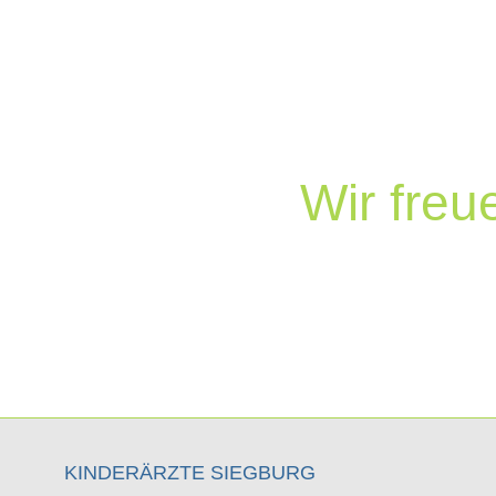
Wissenschaftliche Erkenntnisse 
Regenerationsfähigkeit und in 
körperlichen u
Wir sehen unsere ärztliche A
Wir freu
KINDERÄRZTE SIEGBURG