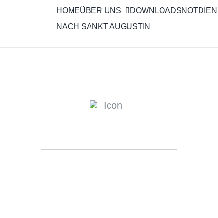
HOME
ÜBER UNS
DOWNLOADS
NOTDIEN
NACH SANKT AUGUSTIN
NSERE PHILOSOPH
auf, Ihnen zu allen Fragen rund um die En
 zu vermitteln, die für eine gesunde und 
ist.