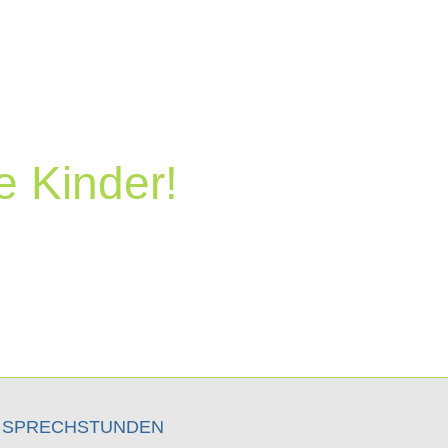
en, dass Vertrauen in die eigene
cht des behandelnden Arztes die
ienten stärken.
ilung menschlich und fachlich
.
e Kinder!
SPRECHSTUNDEN