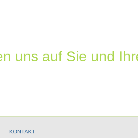
aus der Angst- und Stressforschung beleg
Kompetenz, Einfühlungsvermögen und Umsi
nd seelischen Selbstheilungskräfte des Pat
ufgabe darin, diesen Prozess der Selbsthe
kompetent zu begleiten und zu unterstützen
en uns auf Sie und Ihr
KONTAKT